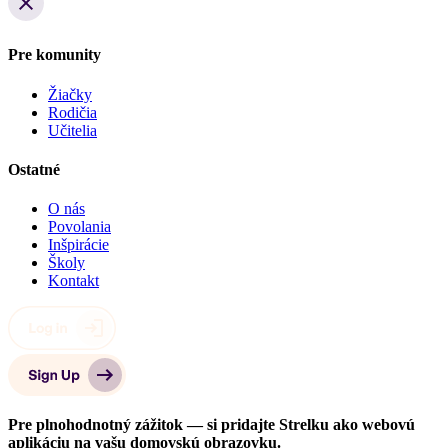
Pre komunity
Žiačky
Rodičia
Učitelia
Ostatné
O nás
Povolania
Inšpirácie
Školy
Kontakt
Pre plnohodnotný zážitok — si pridajte Strelku ako webovú
aplikáciu na vašu domovskú obrazovku.