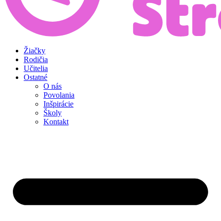
Žiačky
Rodičia
Učitelia
Ostatné
O nás
Povolania
Inšpirácie
Školy
Kontakt