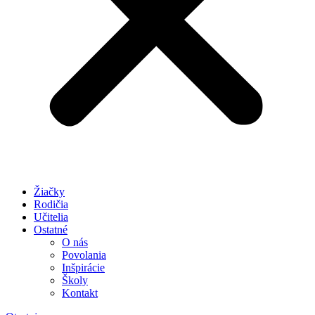
Žiačky
Rodičia
Učitelia
Ostatné
O nás
Povolania
Inšpirácie
Školy
Kontakt