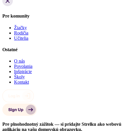
Pre komunity
Žiačky
Rodičia
Učitelia
Ostatné
O nás
Povolania
Inšpirácie
Školy
Kontakt
Pre plnohodnotný zážitok — si pridajte Strelku ako webovú
aplikáciu na vašu domovskú obrazovku.