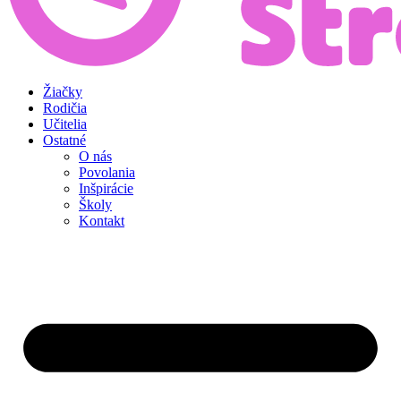
Žiačky
Rodičia
Učitelia
Ostatné
O nás
Povolania
Inšpirácie
Školy
Kontakt