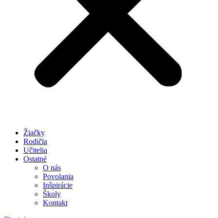
Žiačky
Rodičia
Učitelia
Ostatné
O nás
Povolania
Inšpirácie
Školy
Kontakt