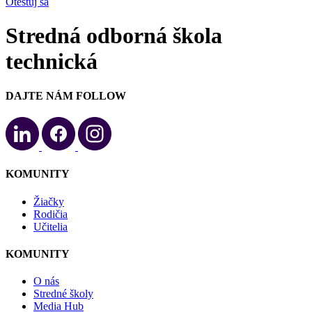
Otestuj sa
Stredná odborná škola
technická
DAJTE NÁM FOLLOW
KOMUNITY
Žiačky
Rodičia
Učitelia
KOMUNITY
O nás
Stredné školy
Media Hub