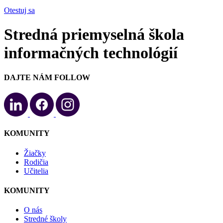
Otestuj sa
Stredná priemyselná škola
informačných technológií
DAJTE NÁM FOLLOW
KOMUNITY
Žiačky
Rodičia
Učitelia
KOMUNITY
O nás
Stredné školy