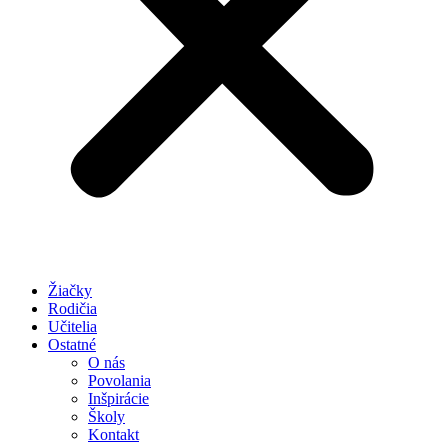
Žiačky
Rodičia
Učitelia
Ostatné
O nás
Povolania
Inšpirácie
Školy
Kontakt