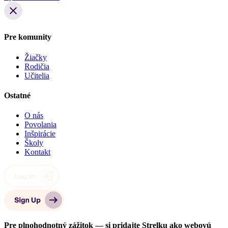
Pre komunity
Žiačky
Rodičia
Učitelia
Ostatné
O nás
Povolania
Inšpirácie
Školy
Kontakt
Pre plnohodnotný zážitok — si pridajte Strelku ako webovú